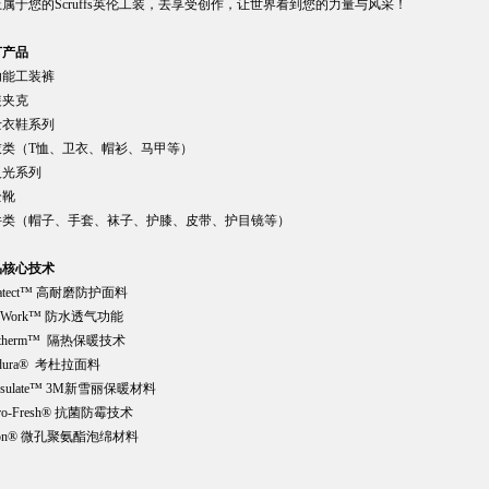
属于您的Scruffs英伦工装，去享受创作，让世界看到您的力量与风采！
主打产品
功能工装裤
装夹克
士衣鞋系列
衣类（T恤、卫衣、帽衫、马甲等）
反光系列
全靴
件类（帽子、手套、袜子、护膝、皮带、护目镜等）
品核心技术
ratect™ 高耐磨防护面料
i4Work™ 防水透气功能
satherm™ 隔热保暖技术
rdura® 考杜拉面料
insulate™ 3M新雪丽保暖材料
cro-Fresh® 抗菌防霉技术
ron® 微孔聚氨酯泡绵材料