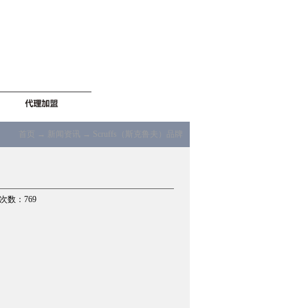
首页
→
新闻资讯
→ Scruffs（斯克鲁夫）品牌
览次数：769