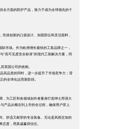
劳动者提供全方面的防护产品，致力于成为全球领先的个
外套，凭借创新的口袋设计、加固部位和灵活面料，
国际市场。作为欧洲增长最快的工装品牌之一，
”与“高可见度安全标准”的现代工装解决方案，同
牌及其英国公司的收购。
持产品高品质的同时，进一步提升了市场竞争力；背
了真正的全球化运营新阶段。
、格调，为工匠和各领域创作者量身打造绅士而强大
度参与产品从概念到上市的全过程，确保用户穿上
又时尚、舒适又耐穿的专业装备。无论是风雨交加的
诠释态度，用真诚赢得信任。