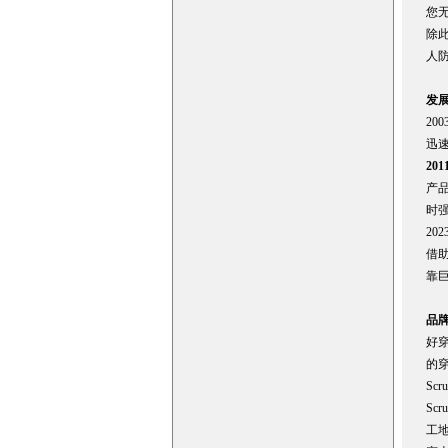
您
除此
人
发
20
迅
201
产品
时
20
借助
靠巨
品牌
好穿
的
Sc
Sc
工地