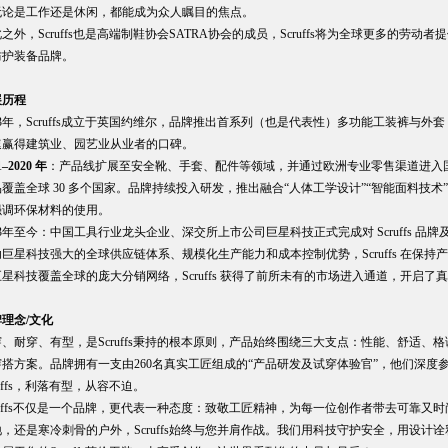
无论是工作还是休闲，都能成为众人瞩目的焦点。
之外，Scruffs也是高端制鞋协会SATRA协会的成员，Scruffs将为全球更多的
防护装备品牌。
展历程
03年，Scruffs成立于英国约维尔，品牌推出首系列（也是代表性）多功能工装裤与
速赢得建筑业、园艺业从业者的口碑。
1
–2020 年
：产品线扩展至安全靴、手套、配件等领域，并通过欧洲专业零售渠道进入
覆盖全球 30 多个国家。品牌持续投入研发，推出融合“人体工学设计”“智能面料技术
强调环保材料的使用。
23年至今：中国工具行业龙头企业、深交所上市公司巨星科技正式完成对 Scruffs 品
巨星科技强大的全球供应链体系、规模化生产能力和成本控制优势，Scruffs 在保
星科技覆盖全球的庞大分销网络，Scruffs 获得了前所未有的市场进入通道，开启
理念/文化
、耐穿、有型，是Scruffs秉持的根本原则，产品始终围绕三大支点：性能、舒适
穿搭方案。品牌拥有一支由260名真实工匠组成的“产品研发及试穿体验官”，他们深
ruffs，利落有型，从容不迫。
ruffs不仅是一个品牌，更代表一种态度：致敬工匠精神，为每一位创作者带去可靠
，还是寒冷刺骨的户外，Scruffs始终与您并肩作战。我们用科技守护安全，用设计