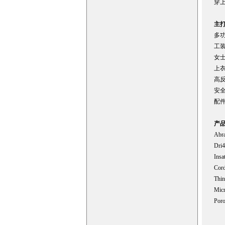
穿上
多
工
女
上
高
安
配
产
Ab
Dr
In
Co
Th
Mi
Po