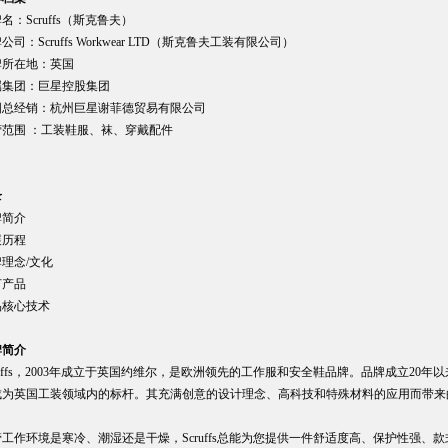
名：Scruffs（斯克鲁夫）
公司：Scruffs Workwear LTD（斯克鲁夫工装有限公司）
牌所在地：英国
属集团：巨星控股集团
国总经销：杭州巨星谢菲德贸易有限公司
营范围 ：工装鞋服、袜、穿戴配件
录
牌简介
展历程
理念/文化
打产品
品核心技术
牌简介
ruffs，2003年成立于英国约维尔，是欧洲领先的工作服和安全鞋品牌。品牌成立2
成为英国工装领域内的标杆。其充满创意的设计理念、高科技和特殊材料的应用而带来
。
工作环境是寒冷、潮湿还是干燥，Scruffs总能为您提供一件舒适度高、保护性强