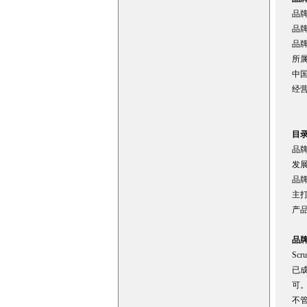
品牌
品牌
品
所
中
经
目
品
发
品牌
主
产
品
Sc
已
可
不管